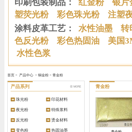
印刷包装制品：
红金粉
银片
塑荧光粉
彩色珠光粉
注塑
涂料皮革工艺：
水性油墨
转
色反光粉
彩色热固油
美国
水性色浆
首页
>
产品中心
>
铜金粉
>
青金粉
产品系列
青金粉
珠光粉
印花材料
夜光粉
特殊浆料
反光粉
烫金材料
变色粉
热固油墨
青金粉