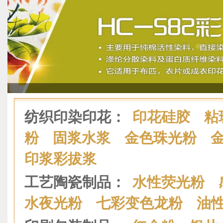
纺织印染印花：
印花硅胶
粘
粉
固浆水浆
金色珠光粉
印浆彩拔浆
工艺陶瓷制品：
水性荧光粉
水夜光粉
七彩变色龙粉
油